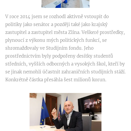
V roce 2014 jsem se rozhodl aktivně vstoupit do
politiky jako senátor a později také jako krajský
zastupitel a zastupitel města Zlína. Veškeré prostředky,
plynoucí z výkonu mých politických funkcí, se
shromažďovaly ve Studijním fondu. Jeho
prostřednictvím byly podpořeny desítky studentů
středních, vyšších odborných a vysokých škol, kteří by
se jinak nemohli účastnit zahraničních studijních stáží.
Konkrétně částka přesáhla šest milionů korun.