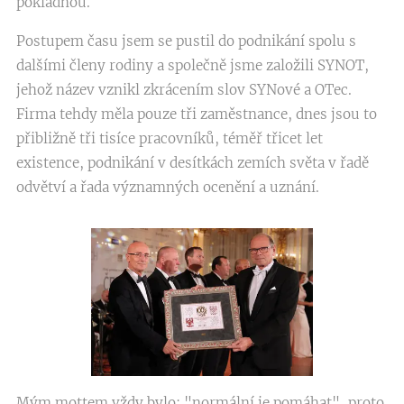
pokladnou.
Postupem času jsem se pustil do podnikání spolu s
dalšími členy rodiny a společně jsme založili SYNOT,
jehož název vznikl zkrácením slov SYNové a OTec.
Firma tehdy měla pouze tři zaměstnance, dnes jsou to
přibližně tři tisíce pracovníků, téměř třicet let
existence, podnikání v desítkách zemích světa v řadě
odvětví a řada významných ocenění a uznání.
Mým mottem vždy bylo: "normální je pomáhat", proto