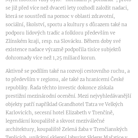
se již před více než dvaceti lety rozhodl založit nadaci,
která se soustředí na pomoc v oblasti zdravotní,
sociální, školství, sportu a kultury s důrazem také na
podporu lidových tradic a folkloru především ve
Zlínském kraji, resp. na Slovácku. Během doby své
existence nadace výrazně podpořila tisíce subjektů
dohromady více než 1,25 miliard korun.
Aktivně se podílím také na rozvoji cestovního ruchu, a
to především v regionu, ale také za hranicemi České
republiky. Řada těchto investic dokonce získala
prestižní mezinárodní ocenění. Mezi nejvyhledávanější
objekty patří například Grandhotel Tatra ve Velkých
Karlovicích, secesní hotel Elizabeth v Trenčíně,
legendární koupaliště a skvost meziválečné
architektury, koupaliště Zelená žaba v Trenčianských
Teplicích, unikátní sklepní labyrint Sklepy Mařatice v