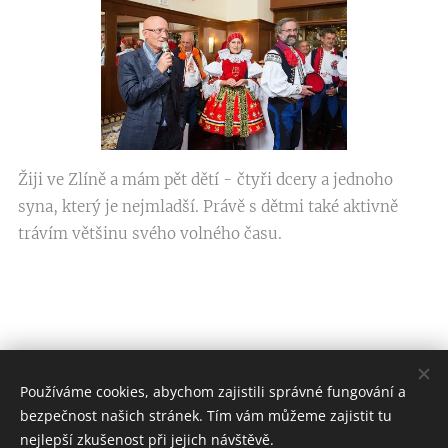
Žiji ve Zlíně a mám pět dětí - čtyři dcery a jednoho
syna, který je nejmladší. Právě s dětmi také aktivně
trávím většinu svého volného času.
Používáme cookies, abychom zajistili správné fungování a
Ivo Valenta
bezpečnost našich stránek. Tím vám můžeme zajistit tu
nejlepší zkušenost při jejich návštěvě.
Zadavetel/zpracovatel: Strana soukromníků České