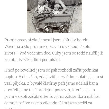
První pracovní zkušenosti jsem sbíral v hotelu
Všemina a šlo pro mne opravdu o velkou "školu
života". Pod vedením doc. Čuby jsem se totiž naučil již
za totality základům podnikání.
Hned po revoluci jsem se pak rozhodl začít podnikat
naplno. V obavách, zda ji vůbec zvládnu splatit, jsem si
vzal půjčku. Z bývalé čistírny peří jsme udělali bar a
otevřeli jsme také prodejnu potravin, která se jako
první v okolí začala orientovat na zákazníka a nabízet
čerstvé pečivo také o víkendu. Sám jsem seděl za