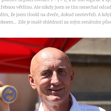
řebnou většinu. Ale nikdy jsem se tím nenechal odradi
ím, že jsem tloukl na dveře, dokud neotevřeli. A kdy
oknem... Zde je malé ohlédnutí za mým senátním půs