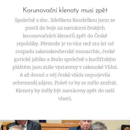
Korunovační klenoty musí zpět
Společně s doc. Zdeňkem Koudelkou jsem se
pustil do boje za navrácení českých
korunovačních klenotů zpět do České
republiky. Přestože je to více než sto let od
rozpadu rakouskouherské monarchie, české
gotické jablko a žezlo společně s kurfiřtským
pláštěm jsou stále vystaveny v rakouské Vídni.
A až dosud o něj česká vláda neprojevila
sebemenší zájem. Právě to by se mělo změnit.
Klenoty by měly být navráceny zpět do naší
vlasti.