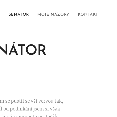
Í
SENÁTOR
MOJE NÁZORY
KONTAKT
ENÁTOR
 se pustil se vší vervou tak,
íl od podnikání jsem si však
 správné argumenty nestačí k