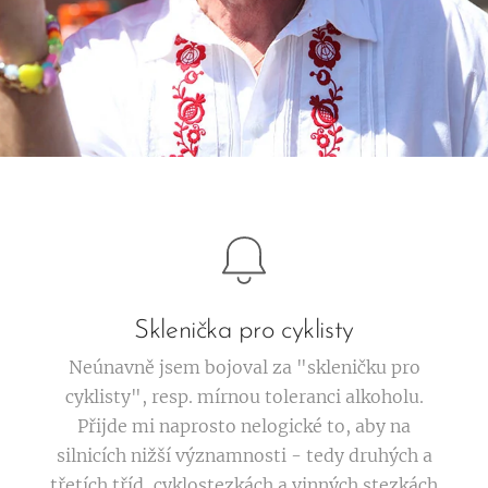
Sklenička pro cyklisty
Neúnavně jsem bojoval za "skleničku pro
cyklisty", resp. mírnou toleranci alkoholu.
Přijde mi naprosto nelogické to, aby na
silnicích nižší významnosti - tedy druhých a
třetích tříd, cyklostezkách a vinných stezkách