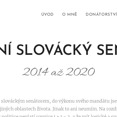
ÚVOD
O MNĚ
DONÁTORSTV
NÍ SLOVÁCKÝ S
2014 až 2020
4 slováckým senátorem, do výkonu svého mandátu jsem
 jiných oblastech života. Jinak to ani neumím. Na rozd
politice neplatí rovnice 1 + 1 = 2, a že mít logické a