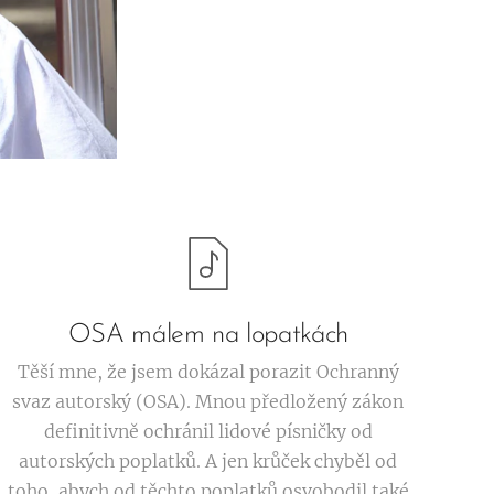
OSA málem na lopatkách
Těší mne, že jsem dokázal porazit Ochranný
svaz autorský (OSA). Mnou předložený zákon
definitivně ochránil lidové písničky od
autorských poplatků. A jen krůček chyběl od
toho, abych od těchto poplatků osvobodil také