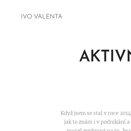
IVO VALENTA
AKTIV
Když jsem se stal v roce 201
jak to znám i v podnikání a
musel zvyknout na to, že v 