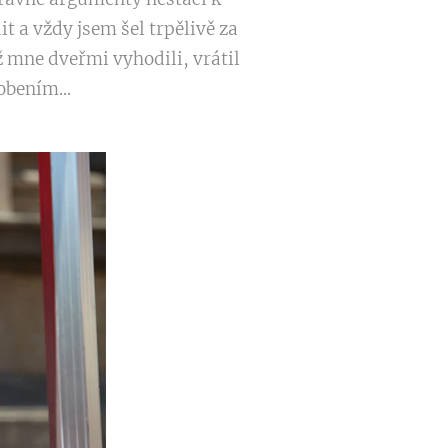
t a vždy jsem šel trpělivě za
ž mne dveřmi vyhodili, vrátil
obením...